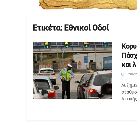
Ετικέτα:
Εθνικοί Οδοί
Κορυ
Πάσχ
και λ
17/04/2
Αυξημέν
σταθμο
Αττικής,