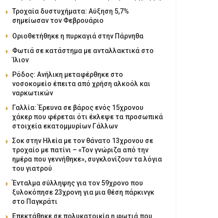
Τροχαία δυστυχήματα: Αύξηση 5,7%
σημείωσαν τον Φεβρουάριο
Οριοθετήθηκε η πυρκαγιά στην Πάρνηθα
Φωτιά σε κατάστημα με ανταλλακτικά στο
Ίλιον
Ρόδος: Ανήλικη μεταφέρθηκε στο
νοσοκομείο έπειτα από χρήση αλκοόλ και
ναρκωτικών
Γαλλία: Έρευνα σε βάρος ενός 15χρονου
χάκερ που φέρεται ότι έκλεψε τα προσωπικά
στοιχεία εκατομμυρίων Γάλλων
Σοκ στην Ηλεία με τον θάνατο 13χρονου σε
τροχαίο με πατίνι – «Τον γνώριζα από την
ημέρα που γεννήθηκε», συγκλονίζουν τα λόγια
του γιατρού
Ένταλμα σύλληψης για τον 59χρονο που
ξυλοκόπησε 23χρονη για μια θέση πάρκινγκ
στο Παγκράτι
Επεκτάθηκε σε πολυκατοικία η φωτιά που