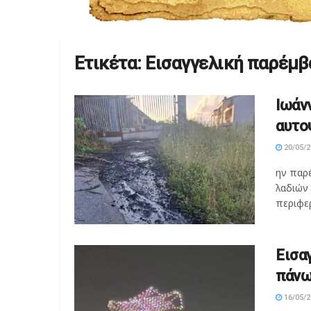
Ετικέτα:
Εισαγγελική παρέμβ
Ιωάν
αυτο
20/05/2
ην παρ
λαδιών
περιφερ
Εισα
πάνω
16/05/2