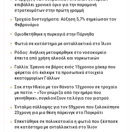
επιβάλλει χρονικό όριο για την παραμονή
στρατευμάτων στην πρώτη γραμμή
Τροχαία δυστυχήματα: Αύξηση 5,7% σημείωσαν τον
Φεβρουάριο
Οριοθετήθηκε η πυρκαγιά στην Πάρνηθα
Φωτιά σε κατάστημα με ανταλλακτικά στο Ίλιον
Ρόδος: Ανήλικη μεταφέρθηκε στο νοσοκομείο
έπειτα από χρήση αλκοόλ και ναρκωτικών
Γαλλία: Έρευνα σε βάρος ενός 15χρονου χάκερ που
φέρεται ότι έκλεψε τα προσωπικά στοιχεία
εκατομμυρίων Γάλλων
Σοκ στην Ηλεία με τον θάνατο 13χρονου σε τροχαίο
με πατίνι – «Τον γνώριζα από την ημέρα που
γεννήθηκε», συγκλονίζουν τα λόγια του γιατρού
Ένταλμα σύλληψης για τον 59χρονο που ξυλοκόπησε
23χρονη για μια θέση πάρκινγκ στο Παγκράτι
Επεκτάθηκε σε πολυκατοικία η φωτιά που ξέσπασε
σε κατάστημα με ανταλλακτικά στο Ίλιον