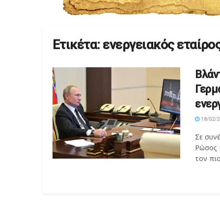
Ετικέτα:
ενεργειακός εταίρο
Βλάντ
Γερμα
ενερ
18/02/2
Σε συνέ
Ρώσος 
τον πιο