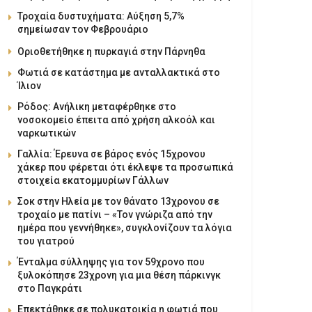
Τροχαία δυστυχήματα: Αύξηση 5,7%
σημείωσαν τον Φεβρουάριο
Οριοθετήθηκε η πυρκαγιά στην Πάρνηθα
Φωτιά σε κατάστημα με ανταλλακτικά στο
Ίλιον
Ρόδος: Ανήλικη μεταφέρθηκε στο
νοσοκομείο έπειτα από χρήση αλκοόλ και
ναρκωτικών
Γαλλία: Έρευνα σε βάρος ενός 15χρονου
χάκερ που φέρεται ότι έκλεψε τα προσωπικά
στοιχεία εκατομμυρίων Γάλλων
Σοκ στην Ηλεία με τον θάνατο 13χρονου σε
τροχαίο με πατίνι – «Τον γνώριζα από την
ημέρα που γεννήθηκε», συγκλονίζουν τα λόγια
του γιατρού
Ένταλμα σύλληψης για τον 59χρονο που
ξυλοκόπησε 23χρονη για μια θέση πάρκινγκ
στο Παγκράτι
Επεκτάθηκε σε πολυκατοικία η φωτιά που