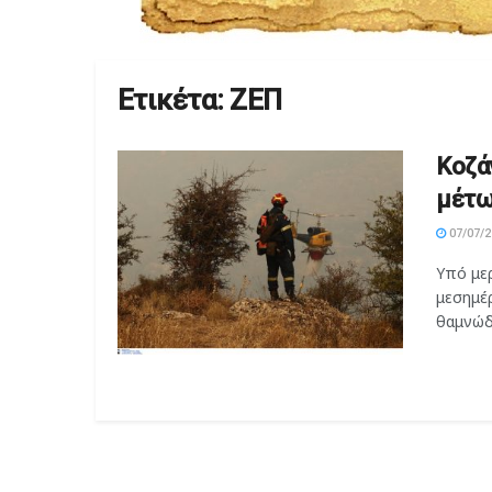
Ετικέτα:
ΖΕΠ
Kοζά
μέτω
07/07/2
Υπό με
μεσημέ
θαμνώδη