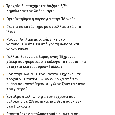
Τροχαία δυστυχήματα: Αύξηση 5,7%
σημείωσαν τον Φεβρουάριο
Οριοθετήθηκε η πυρκαγιά στην Πάρνηθα
Φωτιά σε κατάστημα με ανταλλακτικά στο
Ίλιον
Ρόδος: Ανήλικη μεταφέρθηκε στο
νοσοκομείο έπειτα από χρήση αλκοόλ και
ναρκωτικών
Γαλλία: Έρευνα σε βάρος ενός 15χρονου
χάκερ που φέρεται ότι έκλεψε τα προσωπικά
στοιχεία εκατομμυρίων Γάλλων
Σοκ στην Ηλεία με τον θάνατο 13χρονου σε
τροχαίο με πατίνι – «Τον γνώριζα από την
ημέρα που γεννήθηκε», συγκλονίζουν τα λόγια
του γιατρού
Ένταλμα σύλληψης για τον 59χρονο που
ξυλοκόπησε 23χρονη για μια θέση πάρκινγκ
στο Παγκράτι
Επεκτάθηκε σε πολυκατοικία η φωτιά που