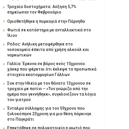
Τροχαία δυστυχήματα: Αύξηση 5,7%
σημείωσαν τον Φεβρουάριο
Οριοθετήθηκε η πυρκαγιά στην Πάρνηθα
Φωτιά σε κατάστημα με ανταλλακτικά στο
Ίλιον
Ρόδος: Ανήλικη μεταφέρθηκε στο
νοσοκομείο έπειτα από χρήση αλκοόλ και
ναρκωτικών
Γαλλία: Έρευνα σε βάρος ενός 15χρονου
χάκερ που φέρεται ότι έκλεψε τα προσωπικά
στοιχεία εκατομμυρίων Γάλλων
Σοκ στην Ηλεία με τον θάνατο 13χρονου σε
τροχαίο με πατίνι – «Τον γνώριζα από την
ημέρα που γεννήθηκε», συγκλονίζουν τα λόγια
του γιατρού
Ένταλμα σύλληψης για τον 59χρονο που
ξυλοκόπησε 23χρονη για μια θέση πάρκινγκ
στο Παγκράτι
Επεκτάθηκε σε πολυκατοικία η φωτιά που