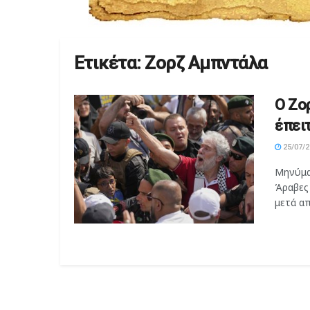
Ετικέτα:
Ζορζ Αμπντάλα
Ο Ζο
έπει
25/07/2
Μηνύματ
Άραβες
μετά απ