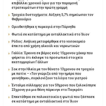
επιβάλλει χρονικό όριο για την παραμονή
στρατευμάτων στην πρώτη γραμμή
Τροχαία δυστυχήματα: Αύξηση 5,7% σημείωσαν τον
Φεβρουάριο
Οριοθετήθηκε η πυρκαγιά στην Πάρνηθα
Φωτιά σε κατάστημα με ανταλλακτικά στο Ίλιον
Ρόδος: Ανήλικη μεταφέρθηκε στο νοσοκομείο
έπειτα από χρήση αλκοόλ και ναρκωτικών
Γαλλία: Έρευνα σε βάρος ενός 15χρονου χάκερ που
φέρεται ότι έκλεψε τα προσωπικά στοιχεία
εκατομμυρίων Γάλλων
Σοκ στην Ηλεία με τον θάνατο 13χρονου σε τροχαίο
με πατίνι – «Τον γνώριζα από την ημέρα που
γεννήθηκε», συγκλονίζουν τα λόγια του γιατρού
Ένταλμα σύλληψης για τον 59χρονο που ξυλοκόπησε
23χρονη για μια θέση πάρκινγκ στο Παγκράτι
Επεκτάθηκε σε πολυκατοικία η φωτιά που ξέσπασε
σε κατάστημα με ανταλλακτικά στο Ίλιον