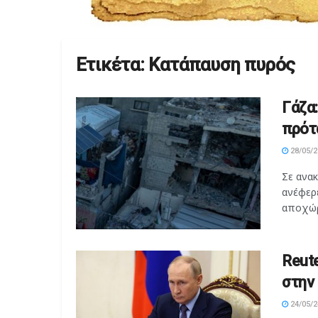
Ετικέτα:
Κατάπαυση πυρός
Γάζα
πρότ
28/05/2
Σε ανα
ανέφερ
αποχώρ
Reut
στην
24/05/2