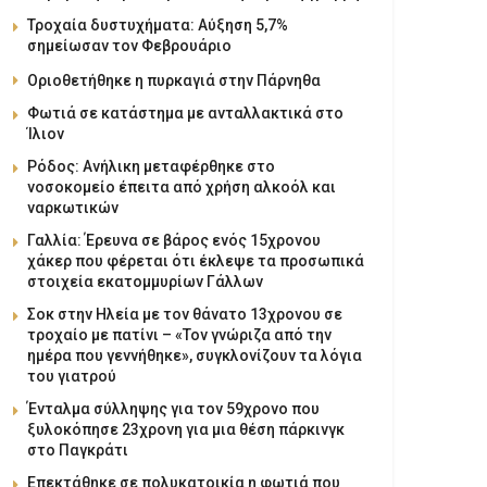
Τροχαία δυστυχήματα: Αύξηση 5,7%
σημείωσαν τον Φεβρουάριο
Οριοθετήθηκε η πυρκαγιά στην Πάρνηθα
Φωτιά σε κατάστημα με ανταλλακτικά στο
Ίλιον
Ρόδος: Ανήλικη μεταφέρθηκε στο
νοσοκομείο έπειτα από χρήση αλκοόλ και
ναρκωτικών
Γαλλία: Έρευνα σε βάρος ενός 15χρονου
χάκερ που φέρεται ότι έκλεψε τα προσωπικά
στοιχεία εκατομμυρίων Γάλλων
Σοκ στην Ηλεία με τον θάνατο 13χρονου σε
τροχαίο με πατίνι – «Τον γνώριζα από την
ημέρα που γεννήθηκε», συγκλονίζουν τα λόγια
του γιατρού
Ένταλμα σύλληψης για τον 59χρονο που
ξυλοκόπησε 23χρονη για μια θέση πάρκινγκ
στο Παγκράτι
Επεκτάθηκε σε πολυκατοικία η φωτιά που