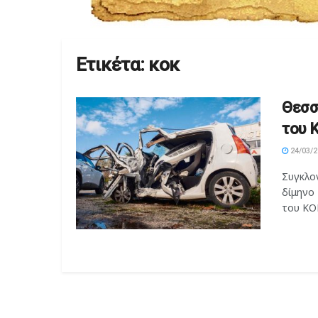
Ετικέτα:
κοκ
Θεσσ
του 
24/03/2
Συγκλον
δίμηνο
του ΚΟΚ