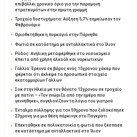
επιβάλλει χρονικό όριο για την παραμονή
στρατευμάτων στην πρώτη γραμμή
Τροχαία δυστυχήματα: Αύξηση 5,7% σημείωσαν τον
Φεβρουάριο
Οριοθετήθηκε η πυρκαγιά στην Πάρνηθα
Φωτιά σε κατάστημα με ανταλλακτικά στο Ίλιον
Ρόδος: Ανήλικη μεταφέρθηκε στο νοσοκομείο
έπειτα από χρήση αλκοόλ και ναρκωτικών
Γαλλία: Έρευνα σε βάρος ενός 15χρονου χάκερ που
φέρεται ότι έκλεψε τα προσωπικά στοιχεία
εκατομμυρίων Γάλλων
Σοκ στην Ηλεία με τον θάνατο 13χρονου σε τροχαίο
με πατίνι – «Τον γνώριζα από την ημέρα που
γεννήθηκε», συγκλονίζουν τα λόγια του γιατρού
Ένταλμα σύλληψης για τον 59χρονο που ξυλοκόπησε
23χρονη για μια θέση πάρκινγκ στο Παγκράτι
Επεκτάθηκε σε πολυκατοικία η φωτιά που ξέσπασε
σε κατάστημα με ανταλλακτικά στο Ίλιον