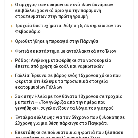
Ο αρχηγός των ουκρανικών ενόπλων δυνάμεων
επιβάλλει χρονικό όριο για την παραμονή
στρατευμάτων στην πρώτη γραμμή
Τροχαία δυστυχήματα: Αύξηση 5,7% σημείωσαν τον
Φεβρουάριο
Οριοθετήθηκε η πυρκαγιά στην Πάρνηθα
Φωτιά σε κατάστημα με ανταλλακτικά στο Ίλιον
Ρόδος: Ανήλικη μεταφέρθηκε στο νοσοκομείο
έπειτα από χρήση αλκοόλ και ναρκωτικών
Γαλλία: Έρευνα σε βάρος ενός 15χρονου χάκερ που
φέρεται ότι έκλεψε τα προσωπικά στοιχεία
εκατομμυρίων Γάλλων
Σοκ στην Ηλεία με τον θάνατο 13χρονου σε τροχαίο
με πατίνι – «Τον γνώριζα από την ημέρα που
γεννήθηκε», συγκλονίζουν τα λόγια του γιατρού
Ένταλμα σύλληψης για τον 59χρονο που ξυλοκόπησε
23χρονη για μια θέση πάρκινγκ στο Παγκράτι
Επεκτάθηκε σε πολυκατοικία η φωτιά που ξέσπασε