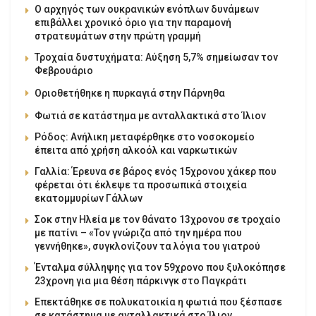
Ο αρχηγός των ουκρανικών ενόπλων δυνάμεων
επιβάλλει χρονικό όριο για την παραμονή
στρατευμάτων στην πρώτη γραμμή
Τροχαία δυστυχήματα: Αύξηση 5,7% σημείωσαν τον
Φεβρουάριο
Οριοθετήθηκε η πυρκαγιά στην Πάρνηθα
Φωτιά σε κατάστημα με ανταλλακτικά στο Ίλιον
Ρόδος: Ανήλικη μεταφέρθηκε στο νοσοκομείο
έπειτα από χρήση αλκοόλ και ναρκωτικών
Γαλλία: Έρευνα σε βάρος ενός 15χρονου χάκερ που
φέρεται ότι έκλεψε τα προσωπικά στοιχεία
εκατομμυρίων Γάλλων
Σοκ στην Ηλεία με τον θάνατο 13χρονου σε τροχαίο
με πατίνι – «Τον γνώριζα από την ημέρα που
γεννήθηκε», συγκλονίζουν τα λόγια του γιατρού
Ένταλμα σύλληψης για τον 59χρονο που ξυλοκόπησε
23χρονη για μια θέση πάρκινγκ στο Παγκράτι
Επεκτάθηκε σε πολυκατοικία η φωτιά που ξέσπασε
σε κατάστημα με ανταλλακτικά στο Ίλιον