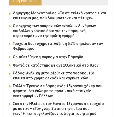
Ροή Ειδήσεων
Δημήτρης Μαρκόπουλος: «Το επιτελικό κράτος είναι
επίτευγμά μας, που δοκιμάστηκε και πέτυχε»
Ο αρχηγός των ουκρανικών ενόπλων δυνάμεων
επιβάλλει χρονικό όριο για την παραμονή
στρατευμάτων στην πρώτη γραμμή
Τροχαία δυστυχήματα: Αύξηση 5,7% σημείωσαν τον
Φεβρουάριο
Οριοθετήθηκε η πυρκαγιά στην Πάρνηθα
Φωτιά σε κατάστημα με ανταλλακτικά στο Ίλιον
Ρόδος: Ανήλικη μεταφέρθηκε στο νοσοκομείο
έπειτα από χρήση αλκοόλ και ναρκωτικών
Γαλλία: Έρευνα σε βάρος ενός 15χρονου χάκερ που
φέρεται ότι έκλεψε τα προσωπικά στοιχεία
εκατομμυρίων Γάλλων
Σοκ στην Ηλεία με τον θάνατο 13χρονου σε τροχαίο
με πατίνι – «Τον γνώριζα από την ημέρα που
γεννήθηκε», συγκλονίζουν τα λόγια του γιατρού