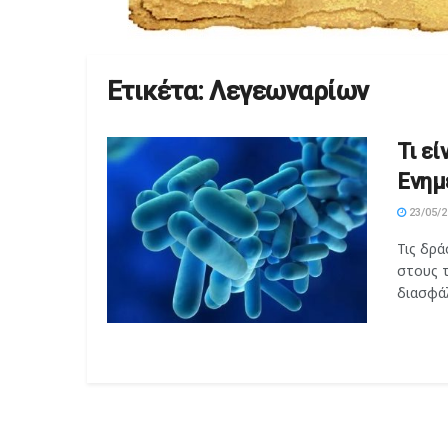
Ετικέτα:
Λεγεωναρίων
Τι ε
Ενημ
23/05/2
Τις δρ
στους 
διασφάλ