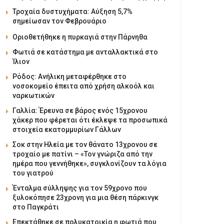
Τροχαία δυστυχήματα: Αύξηση 5,7%
σημείωσαν τον Φεβρουάριο
Οριοθετήθηκε η πυρκαγιά στην Πάρνηθα
Φωτιά σε κατάστημα με ανταλλακτικά στο
Ίλιον
Ρόδος: Ανήλικη μεταφέρθηκε στο
νοσοκομείο έπειτα από χρήση αλκοόλ και
ναρκωτικών
Γαλλία: Έρευνα σε βάρος ενός 15χρονου
χάκερ που φέρεται ότι έκλεψε τα προσωπικά
στοιχεία εκατομμυρίων Γάλλων
Σοκ στην Ηλεία με τον θάνατο 13χρονου σε
τροχαίο με πατίνι – «Τον γνώριζα από την
ημέρα που γεννήθηκε», συγκλονίζουν τα λόγια
του γιατρού
Ένταλμα σύλληψης για τον 59χρονο που
ξυλοκόπησε 23χρονη για μια θέση πάρκινγκ
στο Παγκράτι
Επεκτάθηκε σε πολυκατοικία η φωτιά που