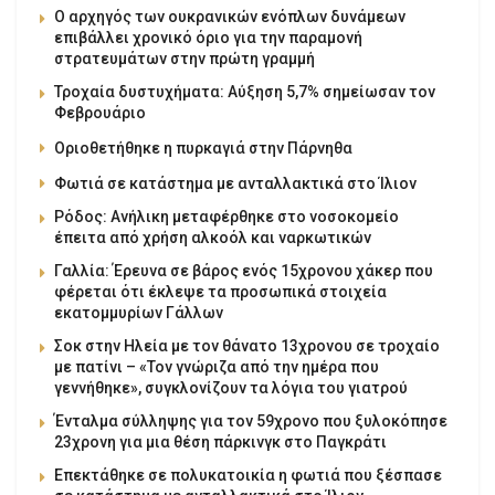
Ο αρχηγός των ουκρανικών ενόπλων δυνάμεων
επιβάλλει χρονικό όριο για την παραμονή
στρατευμάτων στην πρώτη γραμμή
Τροχαία δυστυχήματα: Αύξηση 5,7% σημείωσαν τον
Φεβρουάριο
Οριοθετήθηκε η πυρκαγιά στην Πάρνηθα
Φωτιά σε κατάστημα με ανταλλακτικά στο Ίλιον
Ρόδος: Ανήλικη μεταφέρθηκε στο νοσοκομείο
έπειτα από χρήση αλκοόλ και ναρκωτικών
Γαλλία: Έρευνα σε βάρος ενός 15χρονου χάκερ που
φέρεται ότι έκλεψε τα προσωπικά στοιχεία
εκατομμυρίων Γάλλων
Σοκ στην Ηλεία με τον θάνατο 13χρονου σε τροχαίο
με πατίνι – «Τον γνώριζα από την ημέρα που
γεννήθηκε», συγκλονίζουν τα λόγια του γιατρού
Ένταλμα σύλληψης για τον 59χρονο που ξυλοκόπησε
23χρονη για μια θέση πάρκινγκ στο Παγκράτι
Επεκτάθηκε σε πολυκατοικία η φωτιά που ξέσπασε