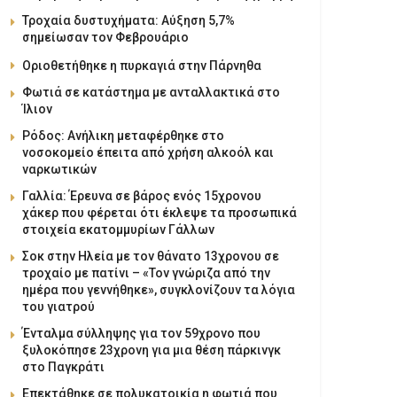
Τροχαία δυστυχήματα: Αύξηση 5,7%
σημείωσαν τον Φεβρουάριο
Οριοθετήθηκε η πυρκαγιά στην Πάρνηθα
Φωτιά σε κατάστημα με ανταλλακτικά στο
Ίλιον
Ρόδος: Ανήλικη μεταφέρθηκε στο
νοσοκομείο έπειτα από χρήση αλκοόλ και
ναρκωτικών
Γαλλία: Έρευνα σε βάρος ενός 15χρονου
χάκερ που φέρεται ότι έκλεψε τα προσωπικά
στοιχεία εκατομμυρίων Γάλλων
Σοκ στην Ηλεία με τον θάνατο 13χρονου σε
τροχαίο με πατίνι – «Τον γνώριζα από την
ημέρα που γεννήθηκε», συγκλονίζουν τα λόγια
του γιατρού
Ένταλμα σύλληψης για τον 59χρονο που
ξυλοκόπησε 23χρονη για μια θέση πάρκινγκ
στο Παγκράτι
Επεκτάθηκε σε πολυκατοικία η φωτιά που