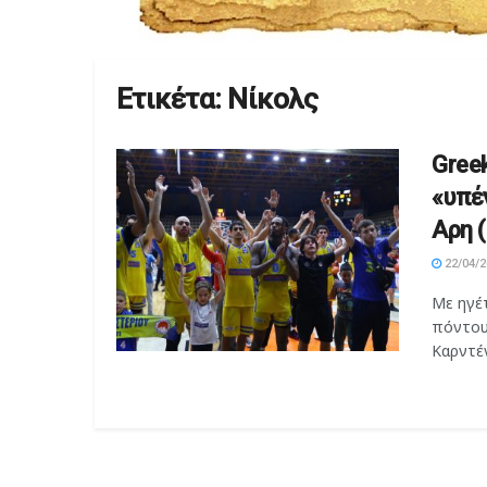
Ετικέτα:
Νίκολς
Greek
«υπέ
Αρη 
22/04/2
Με ηγέ
πόντους
Καρντένα