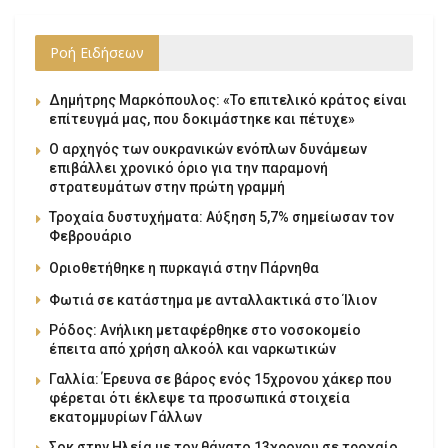
Ροή Ειδήσεων
Δημήτρης Μαρκόπουλος: «Το επιτελικό κράτος είναι
επίτευγμά μας, που δοκιμάστηκε και πέτυχε»
Ο αρχηγός των ουκρανικών ενόπλων δυνάμεων
επιβάλλει χρονικό όριο για την παραμονή
στρατευμάτων στην πρώτη γραμμή
Τροχαία δυστυχήματα: Αύξηση 5,7% σημείωσαν τον
Φεβρουάριο
Οριοθετήθηκε η πυρκαγιά στην Πάρνηθα
Φωτιά σε κατάστημα με ανταλλακτικά στο Ίλιον
Ρόδος: Ανήλικη μεταφέρθηκε στο νοσοκομείο
έπειτα από χρήση αλκοόλ και ναρκωτικών
Γαλλία: Έρευνα σε βάρος ενός 15χρονου χάκερ που
φέρεται ότι έκλεψε τα προσωπικά στοιχεία
εκατομμυρίων Γάλλων
Σοκ στην Ηλεία με τον θάνατο 13χρονου σε τροχαίο