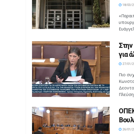
18/03/2
«Παραι
υπουργ
Ευάγγελ
Στην
για 
27/01/2
Πιο συχ
Κωνστα
Δεοντο
Πλεύσης
ΟΠΕΚ
Βουλ
26/01/2