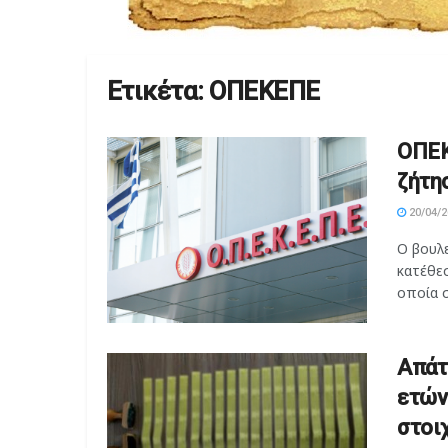
Ετικέτα:
ΟΠΕΚΕΠΕ
ΟΠΕΚ
ζήτη
20/04/2
Ο βουλ
κατέθε
οποία σ
Απάτ
ετών
στοιχ