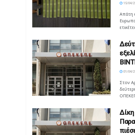
15/04/2
Απάτη 
Ευρωπαϊ
ετικέτε
Δεύτ
εξελί
ΒΙΝΤ
01/04/2
Στον Αρ
δεύτερη
ΟΠΕΚΕΠΕ
Δίκη
Παρα
πιέσ