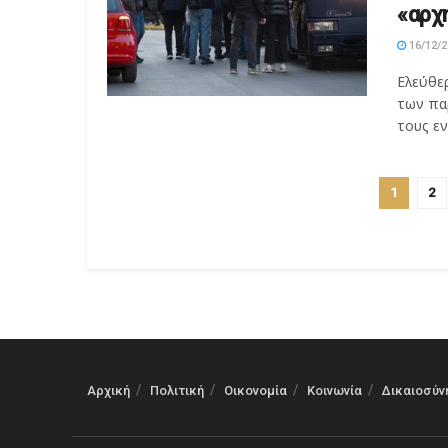
«αρχ
16/12/2
Ελεύθε
των πα
τους εν
1
2
Αρχική
Πολιτική
Οικονομία
Κοινωνία
Δικαιοσύν