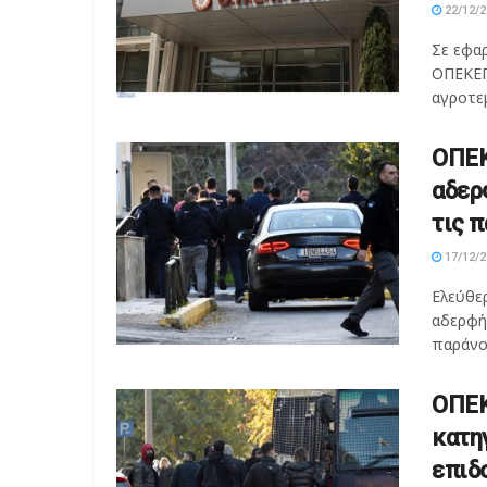
22/12/2
Σε εφαρ
ΟΠΕΚΕΠ
αγροτεμ
ΟΠΕΚ
αδερ
τις 
17/12/2
Ελεύθερ
αδερφή
παράνομ
ΟΠΕΚ
κατη
επιδ