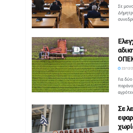
Σε μον
Δήμητρ
συνεδρί
Ελεγ
αδικ
ΟΠΕΚ
22/12/2
Για δύ
παράνο
αγρότες
Σε λ
εφαρ
χωρί