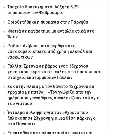
Τροχαία δυστυχήματα: Αύξηση 5,7%
σημείωσαν τον Φεβρουάριο
Οριοθετήθηκε η πυρκαγιά στην Πάρνηθα
Φωτιά σε κατάστημα με ανταλλακτικά στο
Ίλιον
Ρόδος: Ανήλικη μεταφέρθηκε στο
νοσοκομείο έπειτα από χρήση αλκοόλ και
ναρκωτικών
Γαλλία: Έρευνα σε βάρος ενός 15χρονου
χάκερ που φέρεται ότι έκλεψε τα προσωπικά
στοιχεία εκατομμυρίων Γάλλων
Σοκ στην Ηλεία με τον θάνατο 13χρονου σε
τροχαίο με πατίνι – «Τον γνώριζα από την
ημέρα που γεννήθηκε», συγκλονίζουν τα λόγια
του γιατρού
Ένταλμα σύλληψης για τον 59χρονο που
ξυλοκόπησε 23χρονη για μια θέση πάρκινγκ
στο Παγκράτι
Επεκτάθηκε σε πολυκατοικία η φωτιά που