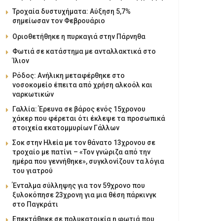
Τροχαία δυστυχήματα: Αύξηση 5,7%
σημείωσαν τον Φεβρουάριο
Οριοθετήθηκε η πυρκαγιά στην Πάρνηθα
Φωτιά σε κατάστημα με ανταλλακτικά στο
Ίλιον
Ρόδος: Ανήλικη μεταφέρθηκε στο
νοσοκομείο έπειτα από χρήση αλκοόλ και
ναρκωτικών
Γαλλία: Έρευνα σε βάρος ενός 15χρονου
χάκερ που φέρεται ότι έκλεψε τα προσωπικά
στοιχεία εκατομμυρίων Γάλλων
Σοκ στην Ηλεία με τον θάνατο 13χρονου σε
τροχαίο με πατίνι – «Τον γνώριζα από την
ημέρα που γεννήθηκε», συγκλονίζουν τα λόγια
του γιατρού
Ένταλμα σύλληψης για τον 59χρονο που
ξυλοκόπησε 23χρονη για μια θέση πάρκινγκ
στο Παγκράτι
Επεκτάθηκε σε πολυκατοικία η φωτιά που