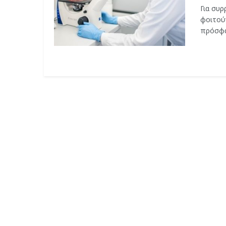
Για συρ
φοιτού
πρόσφατ