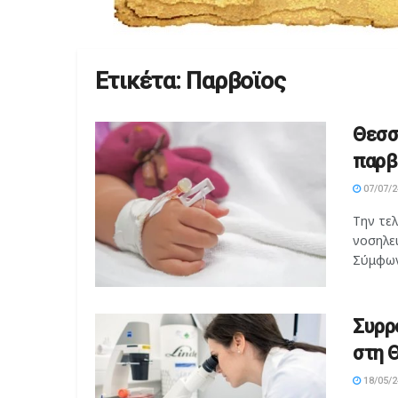
Ετικέτα:
Παρβοϊος
Θεσσ
παρβ
07/07/2
Την τελ
νοσηλε
Σύμφωνα
Συρρ
στη 
18/05/2