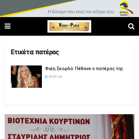
Ετικέτα:
πατέρας
Φαίη Σκορδά: Πέθανε ο πατέρας της
29/01/24