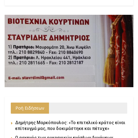
Ροή Ειδήσεων
Δημήτρης Μαρκόπουλος: «Το επιτελικό κράτος είναι
επίτευγμά μας, που δοκιμάστηκε και πέτυχε»
Ο αρχηγός των ουκρανικών ενόπλων δυνάμεων