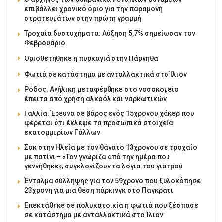
επιβάλλει χρονικό όριο για την παραμονή
στρατευμάτων στην πρώτη γραμμή
Τροχαία δυστυχήματα: Αύξηση 5,7% σημείωσαν τον
Φεβρουάριο
Οριοθετήθηκε η πυρκαγιά στην Πάρνηθα
Φωτιά σε κατάστημα με ανταλλακτικά στο Ίλιον
Ρόδος: Ανήλικη μεταφέρθηκε στο νοσοκομείο
έπειτα από χρήση αλκοόλ και ναρκωτικών
Γαλλία: Έρευνα σε βάρος ενός 15χρονου χάκερ που
φέρεται ότι έκλεψε τα προσωπικά στοιχεία
εκατομμυρίων Γάλλων
Σοκ στην Ηλεία με τον θάνατο 13χρονου σε τροχαίο
με πατίνι – «Τον γνώριζα από την ημέρα που
γεννήθηκε», συγκλονίζουν τα λόγια του γιατρού
Ένταλμα σύλληψης για τον 59χρονο που ξυλοκόπησε
23χρονη για μια θέση πάρκινγκ στο Παγκράτι
Επεκτάθηκε σε πολυκατοικία η φωτιά που ξέσπασε
σε κατάστημα με ανταλλακτικά στο Ίλιον