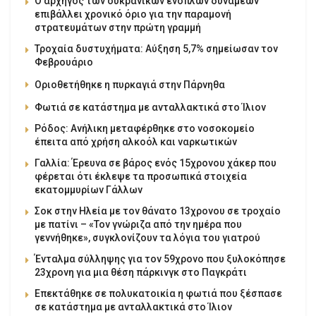
Ο αρχηγός των ουκρανικών ενόπλων δυνάμεων
επιβάλλει χρονικό όριο για την παραμονή
στρατευμάτων στην πρώτη γραμμή
Τροχαία δυστυχήματα: Αύξηση 5,7% σημείωσαν τον
Φεβρουάριο
Οριοθετήθηκε η πυρκαγιά στην Πάρνηθα
Φωτιά σε κατάστημα με ανταλλακτικά στο Ίλιον
Ρόδος: Ανήλικη μεταφέρθηκε στο νοσοκομείο
έπειτα από χρήση αλκοόλ και ναρκωτικών
Γαλλία: Έρευνα σε βάρος ενός 15χρονου χάκερ που
φέρεται ότι έκλεψε τα προσωπικά στοιχεία
εκατομμυρίων Γάλλων
Σοκ στην Ηλεία με τον θάνατο 13χρονου σε τροχαίο
με πατίνι – «Τον γνώριζα από την ημέρα που
γεννήθηκε», συγκλονίζουν τα λόγια του γιατρού
Ένταλμα σύλληψης για τον 59χρονο που ξυλοκόπησε
23χρονη για μια θέση πάρκινγκ στο Παγκράτι
Επεκτάθηκε σε πολυκατοικία η φωτιά που ξέσπασε
σε κατάστημα με ανταλλακτικά στο Ίλιον