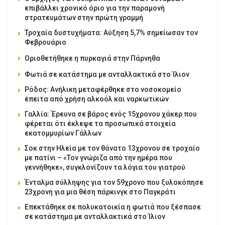
επιβάλλει χρονικό όριο για την παραμονή
στρατευμάτων στην πρώτη γραμμή
Τροχαία δυστυχήματα: Αύξηση 5,7% σημείωσαν τον
Φεβρουάριο
Οριοθετήθηκε η πυρκαγιά στην Πάρνηθα
Φωτιά σε κατάστημα με ανταλλακτικά στο Ίλιον
Ρόδος: Ανήλικη μεταφέρθηκε στο νοσοκομείο
έπειτα από χρήση αλκοόλ και ναρκωτικών
Γαλλία: Έρευνα σε βάρος ενός 15χρονου χάκερ που
φέρεται ότι έκλεψε τα προσωπικά στοιχεία
εκατομμυρίων Γάλλων
Σοκ στην Ηλεία με τον θάνατο 13χρονου σε τροχαίο
με πατίνι – «Τον γνώριζα από την ημέρα που
γεννήθηκε», συγκλονίζουν τα λόγια του γιατρού
Ένταλμα σύλληψης για τον 59χρονο που ξυλοκόπησε
23χρονη για μια θέση πάρκινγκ στο Παγκράτι
Επεκτάθηκε σε πολυκατοικία η φωτιά που ξέσπασε
σε κατάστημα με ανταλλακτικά στο Ίλιον