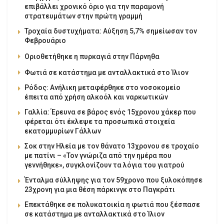
επιβάλλει χρονικό όριο για την παραμονή
στρατευμάτων στην πρώτη γραμμή
Τροχαία δυστυχήματα: Αύξηση 5,7% σημείωσαν τον
Φεβρουάριο
Οριοθετήθηκε η πυρκαγιά στην Πάρνηθα
Φωτιά σε κατάστημα με ανταλλακτικά στο Ίλιον
Ρόδος: Ανήλικη μεταφέρθηκε στο νοσοκομείο
έπειτα από χρήση αλκοόλ και ναρκωτικών
Γαλλία: Έρευνα σε βάρος ενός 15χρονου χάκερ που
φέρεται ότι έκλεψε τα προσωπικά στοιχεία
εκατομμυρίων Γάλλων
Σοκ στην Ηλεία με τον θάνατο 13χρονου σε τροχαίο
με πατίνι – «Τον γνώριζα από την ημέρα που
γεννήθηκε», συγκλονίζουν τα λόγια του γιατρού
Ένταλμα σύλληψης για τον 59χρονο που ξυλοκόπησε
23χρονη για μια θέση πάρκινγκ στο Παγκράτι
Επεκτάθηκε σε πολυκατοικία η φωτιά που ξέσπασε
σε κατάστημα με ανταλλακτικά στο Ίλιον