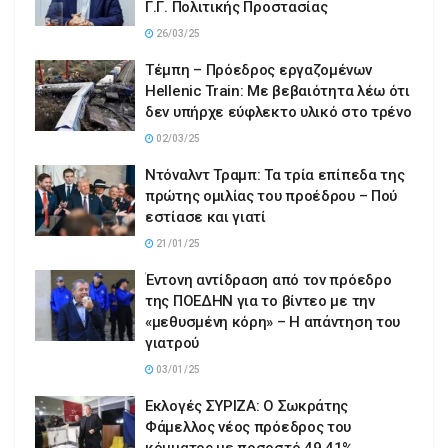
Γ.Γ. Πολιτικής Προστασίας
26/03/25
Τέμπη – Πρόεδρος εργαζομένων
Hellenic Train: Με βεβαιότητα λέω ότι
δεν υπήρχε εύφλεκτο υλικό στο τρένο
02/03/25
Ντόναλντ Τραμπ: Τα τρία επίπεδα της
πρώτης ομιλίας του προέδρου – Πού
εστίασε και γιατί
21/01/25
Έντονη αντίδραση από τον πρόεδρο
της ΠΟΕΔΗΝ για το βίντεο με την
«μεθυσμένη κόρη» – Η απάντηση του
γιατρού
03/01/25
Εκλογές ΣΥΡΙΖΑ: Ο Σωκράτης
Φάμελλος νέος πρόεδρος του
κόμματος με ποσοστό 49,41%