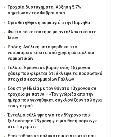
Τροχαία δυστυχήματα: Αύξηση 5,7%
σημείωσαν τον Φεβρουάριο
Οριοθετήθηκε η πυρκαγιά στην Πάρνηθα
Φωτιά σε κατάστημα με ανταλλακτικά στο
Ίλιον
Ρόδος: Ανήλικη μεταφέρθηκε στο
νοσοκομείο έπειτα από χρήση αλκοόλ και
ναρκωτικών
Γαλλία: Έρευνα σε βάρος ενός 15χρονου
χάκερ που φέρεται ότι έκλεψε τα προσωπικά
στοιχεία εκατομμυρίων Γάλλων
Σοκ στην Ηλεία με τον θάνατο 13χρονου σε
τροχαίο με πατίνι – «Τον γνώριζα από την
ημέρα που γεννήθηκε», συγκλονίζουν τα λόγια
του γιατρού
Ένταλμα σύλληψης για τον 59χρονο που
ξυλοκόπησε 23χρονη για μια θέση πάρκινγκ
στο Παγκράτι
Επεκτάθηκε σε πολυκατοικία η φωτιά που