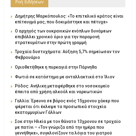
Ροή Ειδήσεων
Δημήτρης Μαρκόπουλος: «Το επιτελικό κράτος είναι
επίτευγμά μας, που δοκιμάστηκε και πέτυχε»
Ο αρχηγός των ουκρανικών ενόπλων δυνάμεων
επιβάλλει χρονικό όριο για την παραμονή
στρατευμάτων στην πρώτη γραμμή
Τροχαία δυστυχήματα: Αύξηση 5,7% σημείωσαν τον
Φεβρουάριο
Οριοθετήθηκε η πυρκαγιά στην Πάρνηθα
Φωτιά σε κατάστημα με ανταλλακτικά στο Ίλιον
Ρόδος: Ανήλικη μεταφέρθηκε στο νοσοκομείο
έπειτα από χρήση αλκοόλ και ναρκωτικών
Γαλλία: Έρευνα σε βάρος ενός 15χρονου χάκερ που
φέρεται ότι έκλεψε τα προσωπικά στοιχεία
εκατομμυρίων Γάλλων
Σοκ στην Ηλεία με τον θάνατο 13χρονου σε τροχαίο
με πατίνι – «Τον γνώριζα από την ημέρα που
γεννήθηκε», συγκλονίζουν τα λόγια του γιατρού