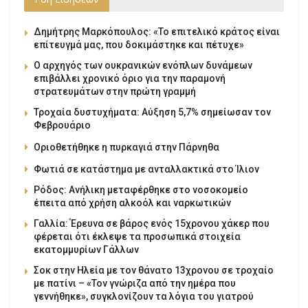
Δημήτρης Μαρκόπουλος: «Το επιτελικό κράτος είναι
επίτευγμά μας, που δοκιμάστηκε και πέτυχε»
Ο αρχηγός των ουκρανικών ενόπλων δυνάμεων
επιβάλλει χρονικό όριο για την παραμονή
στρατευμάτων στην πρώτη γραμμή
Τροχαία δυστυχήματα: Αύξηση 5,7% σημείωσαν τον
Φεβρουάριο
Οριοθετήθηκε η πυρκαγιά στην Πάρνηθα
Φωτιά σε κατάστημα με ανταλλακτικά στο Ίλιον
Ρόδος: Ανήλικη μεταφέρθηκε στο νοσοκομείο
έπειτα από χρήση αλκοόλ και ναρκωτικών
Γαλλία: Έρευνα σε βάρος ενός 15χρονου χάκερ που
φέρεται ότι έκλεψε τα προσωπικά στοιχεία
εκατομμυρίων Γάλλων
Σοκ στην Ηλεία με τον θάνατο 13χρονου σε τροχαίο
με πατίνι – «Τον γνώριζα από την ημέρα που
γεννήθηκε», συγκλονίζουν τα λόγια του γιατρού