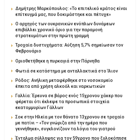
Δημήτρης Μαρκόπουλος: «Το επιτελικό κράτος είναι
επίτευγμά μας, που δοκιμάστηκε και πέτυχε»
Ο αρχηγός των ουκρανικών ενόπλων δυνάμεων
επιβάλλει χρονικό όριο για την παραμονή
στρατευμάτων στην πρώτη γραμμή
Τροχαία δυστυχήματα: Αύξηση 5,7% σημείωσαν τον
Φεβρουάριο
Οριοθετήθηκε η πυρκαγιά στην Πάρνηθα
Φωτιά σε κατάστημα με ανταλλακτικά στο Ίλιον
Ρόδος: Ανήλικη μεταφέρθηκε στο νοσοκομείο
έπειτα από χρήση αλκοόλ και ναρκωτικών
Γαλλία: Έρευνα σε βάρος ενός 15χρονου χάκερ που
φέρεται ότι έκλεψε τα προσωπικά στοιχεία
εκατομμυρίων Γάλλων
Σοκ στην Ηλεία με τον θάνατο 13χρονου σε τροχαίο
με πατίνι – «Τον γνώριζα από την ημέρα που
γεννήθηκε», συγκλονίζουν τα λόγια του γιατρού
Ένταλμα σύλληψης για τον 59χρονο που ξυλοκόπησε