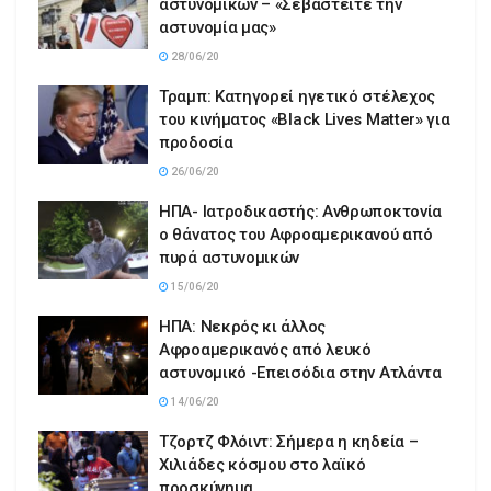
αστυνομικών – «Σεβαστείτε την
αστυνομία μας»
28/06/20
Τραμπ: Κατηγορεί ηγετικό στέλεχος
του κινήματος «Black Lives Matter» για
προδοσία
26/06/20
ΗΠΑ- Ιατροδικαστής: Ανθρωποκτονία
ο θάνατος του Αφροαμερικανού από
πυρά αστυνομικών
15/06/20
ΗΠΑ: Νεκρός κι άλλος
Αφροαμερικανός από λευκό
αστυνομικό -Επεισόδια στην Ατλάντα
14/06/20
Τζορτζ Φλόιντ: Σήμερα η κηδεία –
Χιλιάδες κόσμου στο λαϊκό
προσκύνημα