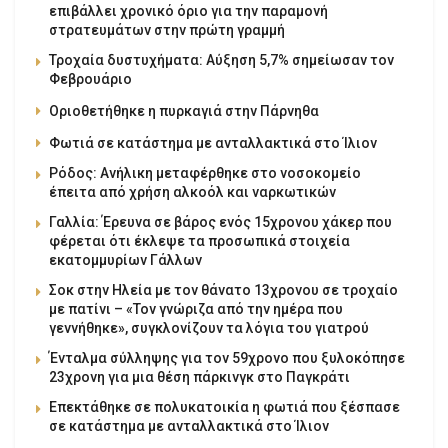
επιβάλλει χρονικό όριο για την παραμονή
στρατευμάτων στην πρώτη γραμμή
Τροχαία δυστυχήματα: Αύξηση 5,7% σημείωσαν τον
Φεβρουάριο
Οριοθετήθηκε η πυρκαγιά στην Πάρνηθα
Φωτιά σε κατάστημα με ανταλλακτικά στο Ίλιον
Ρόδος: Ανήλικη μεταφέρθηκε στο νοσοκομείο
έπειτα από χρήση αλκοόλ και ναρκωτικών
Γαλλία: Έρευνα σε βάρος ενός 15χρονου χάκερ που
φέρεται ότι έκλεψε τα προσωπικά στοιχεία
εκατομμυρίων Γάλλων
Σοκ στην Ηλεία με τον θάνατο 13χρονου σε τροχαίο
με πατίνι – «Τον γνώριζα από την ημέρα που
γεννήθηκε», συγκλονίζουν τα λόγια του γιατρού
Ένταλμα σύλληψης για τον 59χρονο που ξυλοκόπησε
23χρονη για μια θέση πάρκινγκ στο Παγκράτι
Επεκτάθηκε σε πολυκατοικία η φωτιά που ξέσπασε
σε κατάστημα με ανταλλακτικά στο Ίλιον