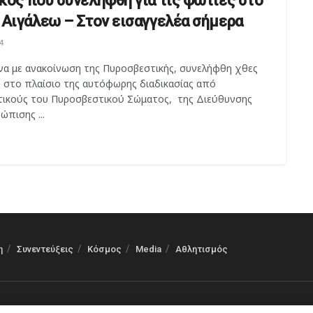
κος που συνελήφθη για τις φωτιές στο
 Αιγάλεω – Στον εισαγγελέα σήμερα
4
α με ανακοίνωση της Πυροσβεστικής, συνελήφθη χθες
ή στο πλαίσιο της αυτόφωρης διαδικασίας από
τικούς του Πυροσβεστικού Σώματος, της Διεύθυνσης
ώπισης ...
η
Συνεντεύξεις
Κόσμος
Media
Αθλητισμός