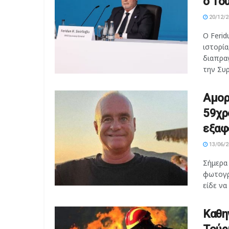
ο Το
20/12/2
Ο Ferid
ιστορί
διαπραγ
την Συρί
Αμοργ
59χρ
εξαφ
13/06/2
Σήμερα
φωτογρ
είδε να
Καθη