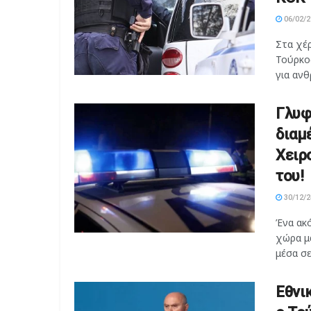
06/02/2
Στα χέ
Τούρκος
για ανθ
Γλυφ
διαμ
Χειρ
του!
30/12/2
Ένα ακ
χώρα μ
μέσα σε
Εθνι