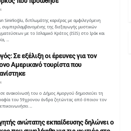
ύρκος που προώθησε
4
un Sinirlioğlu, διπλωμάτης καριέρας με αμφιλεγόμενη
α, συμπεριλαμβανομένης της διεξαγωγής μυστικών
ματεύσεων με το Ισλαμικό Κράτος (ISIS) στο Ιράκ και
α, ...
ός: Σε εξέλιξη οι έρευνες για τον
ονο Αμερικανό τουρίστα που
ανίστηκε
4
 σε ανακοίνωσή του ο Δήμος Αμοργού δημοσιεύει τη
αφία του 59χρονου άνδρα ζητώντας από όποιον τον
 επικοινωνήσει ...
γητής ανώτατης εκπαίδευσης δηλώνει ο