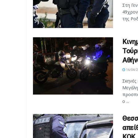
Στη Γεν
49χρον
της Ροδ
Κινη
Τούρ
Αθήν
16/04/2
Σκηνές 
Μεγάλη
προσπά
ο ...
Θεσσ
απεί
ΚΟΚ