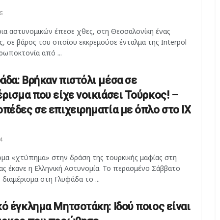
5
ρια αστυνομικών έπεσε χθες, στη Θεσσαλονίκη ένας
, σε βάρος του οποίου εκκρεμούσε ένταλμα της Interpol
ρωποκτονία από ...
άδα: Βρήκαν πιστόλι μέσα σε
έρισμα που είχε νοικιάσει Τούρκος! –
οπέδες σε επιχειρηματία με όπλο στο ΙΧ
4
όμα «χτύπημα» στην δράση της τουρκικής μαφίας στη
ας έκανε η Ελληνική Αστυνομία. Το περασμένο Σάββατο
 διαμέρισμα στη Γλυφάδα το ...
κό έγκλημα Μητσοτάκη: Ιδού ποιος είναι