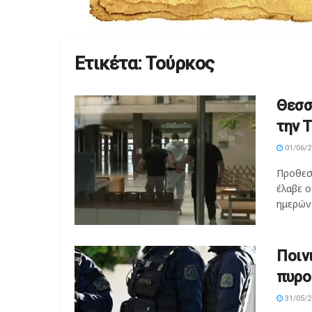
Ετικέτα:
Τούρκος
Θεσσ
την 
01/06/2
Προθεσμ
έλαβε 
ημερών 
Ποιν
πυρο
31/05/2