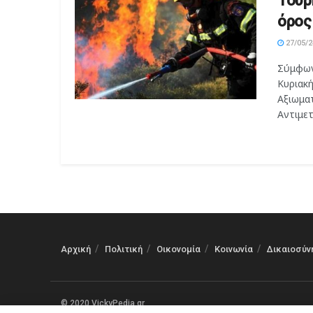
Τούρ
όρος
27/05/2
Σύμφων
Κυριακ
Αξιωμα
Αντιμετ
Αρχική
Πολιτική
Οικονομία
Κοινωνία
Δικαιοσύν
© 2020 VickyPedia.gr