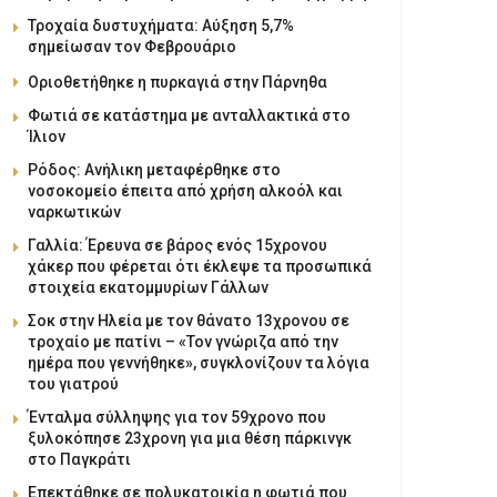
Τροχαία δυστυχήματα: Αύξηση 5,7%
σημείωσαν τον Φεβρουάριο
Οριοθετήθηκε η πυρκαγιά στην Πάρνηθα
Φωτιά σε κατάστημα με ανταλλακτικά στο
Ίλιον
Ρόδος: Ανήλικη μεταφέρθηκε στο
νοσοκομείο έπειτα από χρήση αλκοόλ και
ναρκωτικών
Γαλλία: Έρευνα σε βάρος ενός 15χρονου
χάκερ που φέρεται ότι έκλεψε τα προσωπικά
στοιχεία εκατομμυρίων Γάλλων
Σοκ στην Ηλεία με τον θάνατο 13χρονου σε
τροχαίο με πατίνι – «Τον γνώριζα από την
ημέρα που γεννήθηκε», συγκλονίζουν τα λόγια
του γιατρού
Ένταλμα σύλληψης για τον 59χρονο που
ξυλοκόπησε 23χρονη για μια θέση πάρκινγκ
στο Παγκράτι
Επεκτάθηκε σε πολυκατοικία η φωτιά που