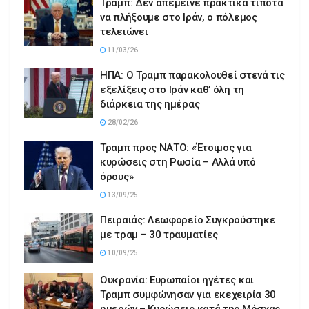
Τραμπ: Δεν απέμεινε πρακτικά τίποτα
να πλήξουμε στο Ιράν, ο πόλεμος
τελειώνει
11/03/26
ΗΠΑ: Ο Τραμπ παρακολουθεί στενά τις
εξελίξεις στο Ιράν καθ’ όλη τη
διάρκεια της ημέρας
28/02/26
Τραμπ προς ΝΑΤΟ: «Έτοιμος για
κυρώσεις στη Ρωσία – Αλλά υπό
όρους»
13/09/25
Πειραιάς: Λεωφορείο Συγκρούστηκε
με τραμ – 30 τραυματίες
10/09/25
Ουκρανία: Ευρωπαίοι ηγέτες και
Τραμπ συμφώνησαν για εκεχειρία 30
ημερών – Κυρώσεις κατά της Μόσχας