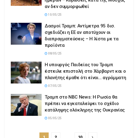
αν δεν συμμορφωθεί
10/05/25
Δασμοί Τραμπ: Αντίμετρα 95 δισ.
σχεδιάζει η ΕΕ αν αποτύχουν οι
διαπραγματεύσεις – Η λίστα με τα
προϊόντα
08/05/25
Η υπουργός Παιδείας του Τραμπ
έστειλε επιστολή στο Χάρβαρντ και ο
πλανήτης έμαθε ότι είναι… αγράμματη
07/05/25
Τραμπ στο NBC News: Η Ρωσία θα
πρέπει να εγκαταλείψει το σχέδιο
κατάληψης ολόκληρης της Ουκρανίας
05/05/25
1
2
…
10