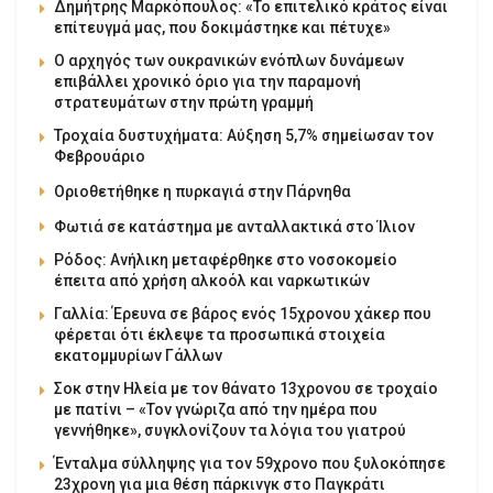
Δημήτρης Μαρκόπουλος: «Το επιτελικό κράτος είναι
επίτευγμά μας, που δοκιμάστηκε και πέτυχε»
Ο αρχηγός των ουκρανικών ενόπλων δυνάμεων
επιβάλλει χρονικό όριο για την παραμονή
στρατευμάτων στην πρώτη γραμμή
Τροχαία δυστυχήματα: Αύξηση 5,7% σημείωσαν τον
Φεβρουάριο
Οριοθετήθηκε η πυρκαγιά στην Πάρνηθα
Φωτιά σε κατάστημα με ανταλλακτικά στο Ίλιον
Ρόδος: Ανήλικη μεταφέρθηκε στο νοσοκομείο
έπειτα από χρήση αλκοόλ και ναρκωτικών
Γαλλία: Έρευνα σε βάρος ενός 15χρονου χάκερ που
φέρεται ότι έκλεψε τα προσωπικά στοιχεία
εκατομμυρίων Γάλλων
Σοκ στην Ηλεία με τον θάνατο 13χρονου σε τροχαίο
με πατίνι – «Τον γνώριζα από την ημέρα που
γεννήθηκε», συγκλονίζουν τα λόγια του γιατρού
Ένταλμα σύλληψης για τον 59χρονο που ξυλοκόπησε
23χρονη για μια θέση πάρκινγκ στο Παγκράτι