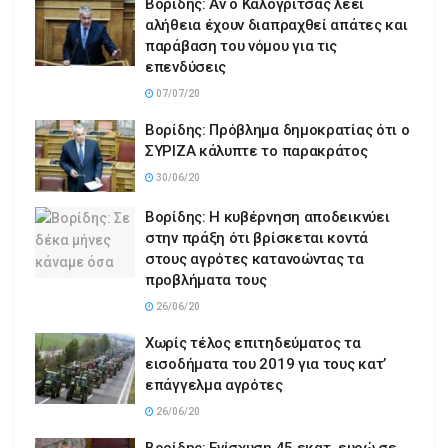
Βορίδης: Αν ο Καλογρίτσας λέει
αλήθεια έχουν διαπραχθεί απάτες και
παράβαση του νόμου για τις
επενδύσεις
07/07/20
Βορίδης: Πρόβλημα δημοκρατίας ότι ο
ΣΥΡΙΖΑ κάλυπτε το παρακράτος
30/06/20
Βορίδης: Η κυβέρνηση αποδεικνύει
στην πράξη ότι βρίσκεται κοντά
στους αγρότες κατανοώντας τα
προβλήματα τους
26/06/20
Χωρίς τέλος επιτηδεύματος τα
εισοδήματα του 2019 για τους κατ’
επάγγελμα αγρότες
26/06/20
Βορίδης: Ενίσχυση 45 εκατ. ευρώ σε