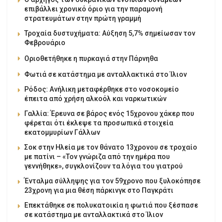
επιβάλλει χρονικό όριο για την παραμονή
στρατευμάτων στην πρώτη γραμμή
Τροχαία δυστυχήματα: Αύξηση 5,7% σημείωσαν τον
Φεβρουάριο
Οριοθετήθηκε η πυρκαγιά στην Πάρνηθα
Φωτιά σε κατάστημα με ανταλλακτικά στο Ίλιον
Ρόδος: Ανήλικη μεταφέρθηκε στο νοσοκομείο
έπειτα από χρήση αλκοόλ και ναρκωτικών
Γαλλία: Έρευνα σε βάρος ενός 15χρονου χάκερ που
φέρεται ότι έκλεψε τα προσωπικά στοιχεία
εκατομμυρίων Γάλλων
Σοκ στην Ηλεία με τον θάνατο 13χρονου σε τροχαίο
με πατίνι – «Τον γνώριζα από την ημέρα που
γεννήθηκε», συγκλονίζουν τα λόγια του γιατρού
Ένταλμα σύλληψης για τον 59χρονο που ξυλοκόπησε
23χρονη για μια θέση πάρκινγκ στο Παγκράτι
Επεκτάθηκε σε πολυκατοικία η φωτιά που ξέσπασε
σε κατάστημα με ανταλλακτικά στο Ίλιον