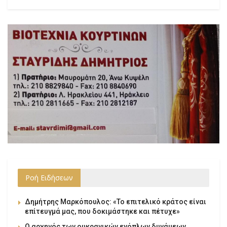
Ροή Ειδήσεων
Δημήτρης Μαρκόπουλος: «Το επιτελικό κράτος είναι
επίτευγμά μας, που δοκιμάστηκε και πέτυχε»
Ο αρχηγός των ουκρανικών ενόπλων δυνάμεων