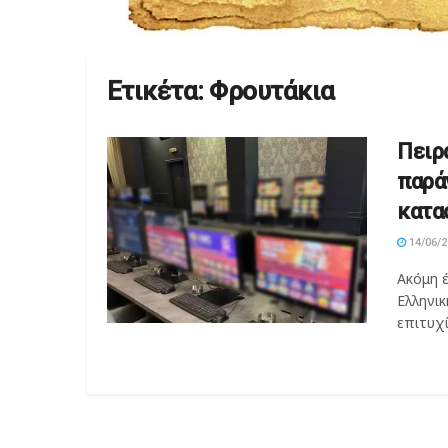
Ετικέτα:
Φρουτάκια
Πειρ
παρά
κατα
14/06/2
Ακόμη 
Ελληνικ
επιτυχί