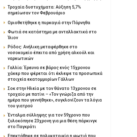
Τροχαία δυστυχήματα: Αύξηση 5,7%
σημείωσαν τον Φεβρουάριο
Οριοθετήθηκε η πυρκαγιά στην Πάρνηθα
Φωτιά σε κατάστημα με ανταλλακτικά στο
Ίλιον
Ρόδος: Ανήλικη μεταφέρθηκε στο
νοσοκομείο έπειτα από χρήση αλκοόλ και
ναρκωτικών
Γαλλία: Έρευνα σε βάρος ενός 15χρονου
χάκερ που φέρεται ότι έκλεψε τα προσωπικά
στοιχεία εκατομμυρίων Γάλλων
Σοκ στην Ηλεία με τον θάνατο 13χρονου σε
τροχαίο με πατίνι – «Τον γνώριζα από την
ημέρα που γεννήθηκε», συγκλονίζουν τα λόγια
του γιατρού
Ένταλμα σύλληψης για τον 59χρονο που
ξυλοκόπησε 23χρονη για μια θέση πάρκινγκ
στο Παγκράτι
Επεκτάθηκε σε πολυκατοικία η φωτιά που