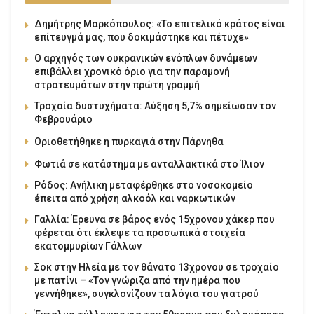
Δημήτρης Μαρκόπουλος: «Το επιτελικό κράτος είναι
επίτευγμά μας, που δοκιμάστηκε και πέτυχε»
Ο αρχηγός των ουκρανικών ενόπλων δυνάμεων
επιβάλλει χρονικό όριο για την παραμονή
στρατευμάτων στην πρώτη γραμμή
Τροχαία δυστυχήματα: Αύξηση 5,7% σημείωσαν τον
Φεβρουάριο
Οριοθετήθηκε η πυρκαγιά στην Πάρνηθα
Φωτιά σε κατάστημα με ανταλλακτικά στο Ίλιον
Ρόδος: Ανήλικη μεταφέρθηκε στο νοσοκομείο
έπειτα από χρήση αλκοόλ και ναρκωτικών
Γαλλία: Έρευνα σε βάρος ενός 15χρονου χάκερ που
φέρεται ότι έκλεψε τα προσωπικά στοιχεία
εκατομμυρίων Γάλλων
Σοκ στην Ηλεία με τον θάνατο 13χρονου σε τροχαίο
με πατίνι – «Τον γνώριζα από την ημέρα που
γεννήθηκε», συγκλονίζουν τα λόγια του γιατρού