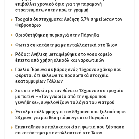
επιβάλλει χρονικό όριο για την παραμονή
στρατευμάτων στην πρώτη γραμμή
Τροχαία δυστυχήματα: Αύξηση 5,7% σημείωσαν τον
Φεβρουάριο
Οριοθετήθηκε η πυρκαγιά στην Πάρνηθα
Φωτιά σε κατάστημα με ανταλλακτικά στο Ίλιον
Ρόδος: Ανήλικη μεταφέρθηκε στο νοσοκομείο
έπειτα από χρήση αλκοόλ και ναρκωτικών
Γαλλία: Έρευνα σε βάρος ενός 15χρονου χάκερ που
φέρεται ότι έκλεψε τα προσωπικά στοιχεία
εκατομμυρίων Γάλλων
Σοκ στην Ηλεία με τον θάνατο 13χρονου σε τροχαίο
με πατίνι – «Τον γνώριζα από την ημέρα που
γεννήθηκε», συγκλονίζουν τα λόγια του γιατρού
Ένταλμα σύλληψης για τον 59χρονο που ξυλοκόπησε
23χρονη για μια θέση πάρκινγκ στο Παγκράτι
Επεκτάθηκε σε πολυκατοικία η φωτιά που ξέσπασε
σε κατάστημα με ανταλλακτικά στο Ίλιον