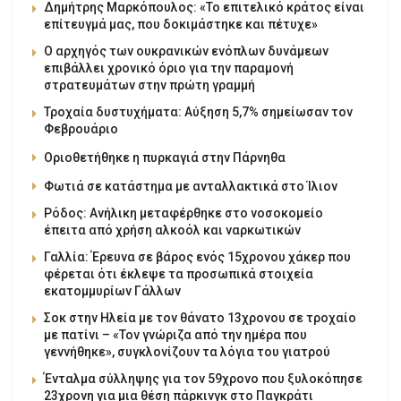
Δημήτρης Μαρκόπουλος: «Το επιτελικό κράτος είναι
επίτευγμά μας, που δοκιμάστηκε και πέτυχε»
Ο αρχηγός των ουκρανικών ενόπλων δυνάμεων
επιβάλλει χρονικό όριο για την παραμονή
στρατευμάτων στην πρώτη γραμμή
Τροχαία δυστυχήματα: Αύξηση 5,7% σημείωσαν τον
Φεβρουάριο
Οριοθετήθηκε η πυρκαγιά στην Πάρνηθα
Φωτιά σε κατάστημα με ανταλλακτικά στο Ίλιον
Ρόδος: Ανήλικη μεταφέρθηκε στο νοσοκομείο
έπειτα από χρήση αλκοόλ και ναρκωτικών
Γαλλία: Έρευνα σε βάρος ενός 15χρονου χάκερ που
φέρεται ότι έκλεψε τα προσωπικά στοιχεία
εκατομμυρίων Γάλλων
Σοκ στην Ηλεία με τον θάνατο 13χρονου σε τροχαίο
με πατίνι – «Τον γνώριζα από την ημέρα που
γεννήθηκε», συγκλονίζουν τα λόγια του γιατρού
Ένταλμα σύλληψης για τον 59χρονο που ξυλοκόπησε
23χρονη για μια θέση πάρκινγκ στο Παγκράτι