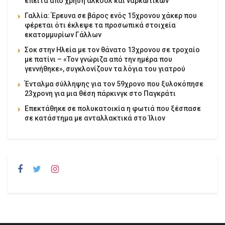
έπειτα από χρήση αλκοόλ και ναρκωτικών
Γαλλία: Έρευνα σε βάρος ενός 15χρονου χάκερ που
φέρεται ότι έκλεψε τα προσωπικά στοιχεία
εκατομμυρίων Γάλλων
Σοκ στην Ηλεία με τον θάνατο 13χρονου σε τροχαίο
με πατίνι – «Τον γνώριζα από την ημέρα που
γεννήθηκε», συγκλονίζουν τα λόγια του γιατρού
Ένταλμα σύλληψης για τον 59χρονο που ξυλοκόπησε
23χρονη για μια θέση πάρκινγκ στο Παγκράτι
Επεκτάθηκε σε πολυκατοικία η φωτιά που ξέσπασε
σε κατάστημα με ανταλλακτικά στο Ίλιον