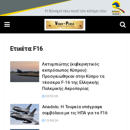
Ετικέτα:
F16
Λετυμπιώτης (κυβερνητικός
εκπρόσωπος Κύπρου):
Προσγειώθηκαν στην Κύπρο τα
τέσσερα F-16 της Ελληνικής
Πολεμικής Αεροπορίας
02/03/26
Anadolu: Η Τουρκία υπέγραψε
συμβόλαια με τις ΗΠΑ για τα F16
13/06/24