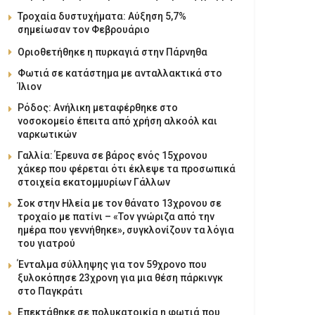
Τροχαία δυστυχήματα: Αύξηση 5,7%
σημείωσαν τον Φεβρουάριο
Οριοθετήθηκε η πυρκαγιά στην Πάρνηθα
Φωτιά σε κατάστημα με ανταλλακτικά στο
Ίλιον
Ρόδος: Ανήλικη μεταφέρθηκε στο
νοσοκομείο έπειτα από χρήση αλκοόλ και
ναρκωτικών
Γαλλία: Έρευνα σε βάρος ενός 15χρονου
χάκερ που φέρεται ότι έκλεψε τα προσωπικά
στοιχεία εκατομμυρίων Γάλλων
Σοκ στην Ηλεία με τον θάνατο 13χρονου σε
τροχαίο με πατίνι – «Τον γνώριζα από την
ημέρα που γεννήθηκε», συγκλονίζουν τα λόγια
του γιατρού
Ένταλμα σύλληψης για τον 59χρονο που
ξυλοκόπησε 23χρονη για μια θέση πάρκινγκ
στο Παγκράτι
Επεκτάθηκε σε πολυκατοικία η φωτιά που