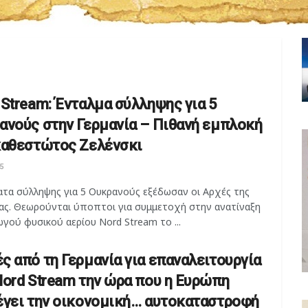
 Stream: Ένταλμα σύλληψης για 5
ανούς στην Γερμανία – Πιθανή εμπλοκή
καθεστώτος Ζελένσκι
5
ατα σύλληψης για 5 Ουκρανούς εξέδωσαν οι Αρχές της
ίας. Θεωρούνται ύποπτοι για συμμετοχή στην ανατίναξη
γού φυσικού αερίου Nord Stream το ...
ς από τη Γερμανία για επαναλειτουργία
Nord Stream την ώρα που η Ευρώπη
έγει την οικονομική… αυτοκαταστροφή