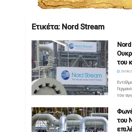
Ετικέτα:
Nord Stream
Nord
Ουκρ
του 
29/08/2
Εντάλμ
Γερμαν
του αγω
Φωνέ
του 
επιλ