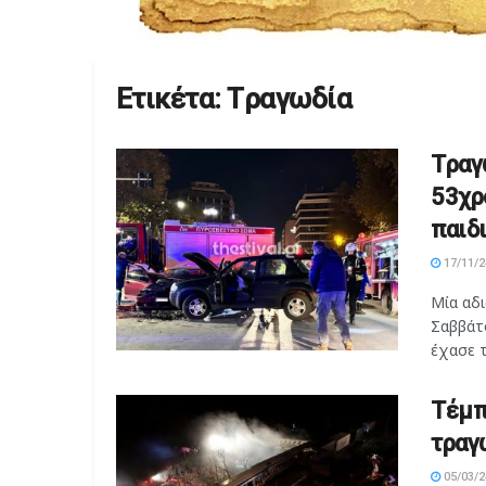
Ετικέτα:
Tραγωδία
Tραγ
53χρο
παιδι
17/11/2
Μία αδ
Σαββάτ
έχασε τ
Τέμπ
τραγ
05/03/2