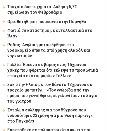
Τροχαία δυστυχήματα: Αύξηση 5,7%
σημείωσαν τον Φεβρουάριο
Οριοθετήθηκε η πυρκαγιά στην Πάρνηθα
Φωτιά σε κατάστημα με ανταλλακτικά στο
Ίλιον
Ρόδος: Ανήλικη μεταφέρθηκε στο
νοσοκομείο έπειτα από χρήση αλκοόλ και
ναρκωτικών
Γαλλία: Έρευνα σε βάρος ενός 15χρονου
χάκερ που φέρεται ότι έκλεψε τα προσωπικά
στοιχεία εκατομμυρίων Γάλλων
Σοκ στην Ηλεία με τον θάνατο 13χρονου σε
τροχαίο με πατίνι – «Τον γνώριζα από την
ημέρα που γεννήθηκε», συγκλονίζουν τα λόγια
του γιατρού
Ένταλμα σύλληψης για τον 59χρονο που
ξυλοκόπησε 23χρονη για μια θέση πάρκινγκ
στο Παγκράτι
Επεκτάθηκε σε πολυκατοικία η φωτιά που