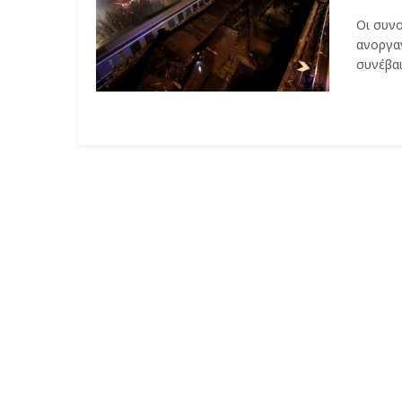
Οι συν
ανοργαν
συνέβαι