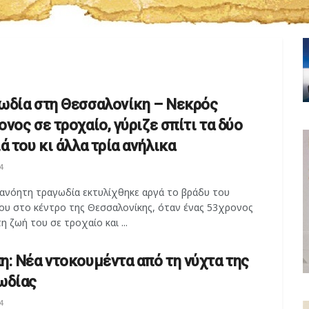
ωδία στη Θεσσαλονίκη – Νεκρός
νος σε τροχαίο, γύριζε σπίτι τα δύο
ά του κι άλλα τρία ανήλικα
4
ιανόητη τραγωδία εκτυλίχθηκε αργά το βράδυ του
ου στο κέντρο της Θεσσαλονίκης, όταν ένας 53χρονος
η ζωή του σε τροχαίο και ...
η: Νέα ντοκουμέντα από τη νύχτα της
ωδίας
4