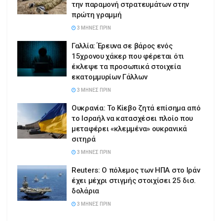
την παραμονή στρατευμάτων στην
πρώτη γραμμή
3 ΜΉΝΕΣ ΠΡΙΝ
Γαλλία: Έρευνα σε βάρος ενός
15χρονου χάκερ που φέρεται ότι
έκλεψε τα προσωπικά στοιχεία
εκατομμυρίων Γάλλων
3 ΜΉΝΕΣ ΠΡΙΝ
Ουκρανία: Το Κίεβο ζητά επίσημα από
το Ισραήλ να κατασχέσει πλοίο που
μεταφέρει «κλεμμένα» ουκρανικά
σιτηρά
3 ΜΉΝΕΣ ΠΡΙΝ
Reuters: Ο πόλεμος των ΗΠΑ στο Ιράν
έχει μέχρι στιγμής στοιχίσει 25 δισ.
δολάρια
3 ΜΉΝΕΣ ΠΡΙΝ