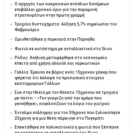
Ο αρχηγός των ουκρανικών ενόπλων δυνάμεων
επιβάλλει χρονικό όριο για την παραμονή
στρατευμάτων στην πρώτη γραμμή
Τροχαία δυστυχήματα: Αύξηση 5,7% σημείωσαν τον
Φεβρουάριο
Οριοθετήθηκε η πυρκαγιά στην Πάρνηθα
Φωτιά σε κατάστημα με ανταλλακτικά στο Ίλιον
Ρόδος: Ανήλικη μεταφέρθηκε στο νοσοκομείο
έπειτα από χρήση αλκοόλ και ναρκωτικών
Γαλλία: Έρευνα σε βάρος ενός 15χρονου χάκερ που
φέρεται ότι έκλεψε τα προσωπικά στοιχεία
εκατομμυρίων Γάλλων
Σοκ στην Ηλεία με τον θάνατο 13χρονου σε τροχαίο
με πατίνι – «Τον γνώριζα από την ημέρα που
γεννήθηκε», συγκλονίζουν τα λόγια του γιατρού
Ένταλμα σύλληψης για τον 59χρονο που ξυλοκόπησε
23χρονη για μια θέση πάρκινγκ στο Παγκράτι
Επεκτάθηκε σε πολυκατοικία η φωτιά που ξέσπασε
σε κατάστημα με ανταλλακτικά στο Ίλιον