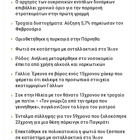
Ο αρχηγός των ουκρανικών ενόπλων δυνάμεων
επιβάλλει χρονικό όριο για την παραμονή
στρατευμάτων στην πρώτη γραμμή
Τροχαία δυστυχήματα: Αύξηση 5,7% σημείωσαν τον
Φεβρουάριο
Οριοθετήθηκε η πυρκαγιά στην Πάρνηθα
Φωτιά σε κατάστημα με ανταλλακτικά στο Ίλιον
Ρόδος: Ανήλικη μεταφέρθηκε στο νοσοκομείο
έπειτα από χρήση αλκοόλ και ναρκωτικών
Γαλλία: Έρευνα σε βάρος ενός 15χρονου χάκερ που
φέρεται ότι έκλεψε τα προσωπικά στοιχεία
εκατομμυρίων Γάλλων
Σοκ στην Ηλεία με τον θάνατο 13χρονου σε τροχαίο
με πατίνι – «Τον γνώριζα από την ημέρα που
γεννήθηκε», συγκλονίζουν τα λόγια του γιατρού
Ένταλμα σύλληψης για τον 59χρονο που ξυλοκόπησε
23χρονη για μια θέση πάρκινγκ στο Παγκράτι
Επεκτάθηκε σε πολυκατοικία η φωτιά που ξέσπασε
σε κατάστημα με ανταλλακτικά στο Ίλιον